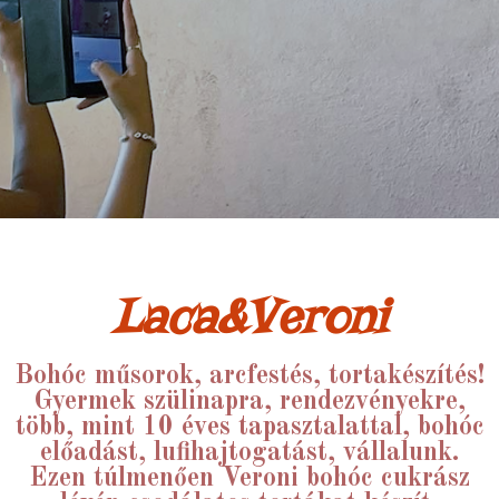
Laca&Veroni
Bohóc műsorok, arcfestés, tortakészítés!
Gyermek szülinapra, rendezvényekre,
több, mint 10 éves tapasztalattal, bohóc
előadást, lufihajtogatást, vállalunk.
Ezen túlmenően Veroni bohóc cukrász