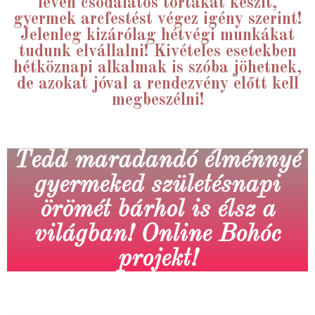
lévén csodálatos tortákat készít,
gyermek arcfestést végez igény szerint!
Jelenleg kizárólag hétvégi munkákat
tudunk elvállalni! Kivételes esetekben
hétköznapi alkalmak is szóba jöhetnek,
de azokat jóval a rendezvény előtt kell
megbeszélni!
Tedd maradandó élménnyé
gyermeked születésnapi
örömét bárhol is élsz a
világban! Online Bohóc
projekt!